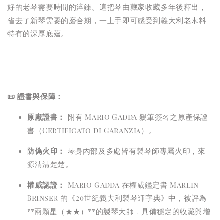
好的老琴需要時間的淬鍊。這把琴由藏家收藏多年後釋出，
省去了新琴需要的磨合期，一上手即可感受到義大利老木料
特有的深厚底蘊。
📜 證書與保障：
原廠證書：
附有 Mario Gadda 親筆簽名之原產保證
書（Certificato di Garanzia）。
防偽火印：
琴身內部及多處皆有製琴師專屬火印，來
源清清楚楚。
權威認證：
Mario Gadda 在權威鑑定書 Marlin
Brinser 的《20世紀義大利製琴師字典》中，被評為
**兩顆星（★★）**的製琴大師，具備穩定的收藏與增