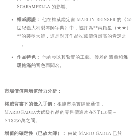
Scarampella
的影響。
權威認證：
他在權威鑑定書 Marlin Brinser 的《20
世紀義大利製琴師字典》中，被評為**兩顆星（★★）
**的製琴大師，這是對其作品收藏價值最高的肯定之
一。
作品特色：
他的琴以其紮實的工藝、優雅的漆藝和
溫
暖飽滿的音色
而聞名。
市場價值與增值潛力分析：
權威背書下的低入手價：
根據市場實際流通價，
M
a
r
ioGadda大師級作品的零售價通常在
NT
140萬～
NT$250萬之間。
增值的確定性（已故大師）：
由於 Mario Gadda 已於