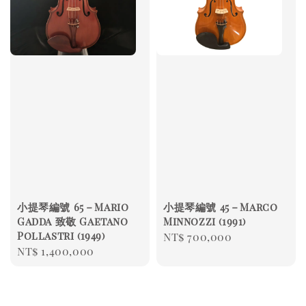
小提琴編號 65－Mario
小提琴編號 45－Marco
Gadda 致敬 Gaetano
Minnozzi (1991)
Pollastri (1949)
Regular
NT$ 700,000
Regular
NT$ 1,400,000
price
price