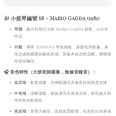
🎻 小提琴編號 68－Mario Gadda (1981)
琴體
：義大利當代大師 Mario Gadda 親製，1981年
作品
外觀
：傳承 Mantova 學派風格，漆面色澤飽滿，展
現出成熟穩重的藝術美感。背板木紋自然流暢，整體保
存狀況極佳。
🎧 音色特性（大妍老師親奏，無修音錄音）：
低音域
：紮實穩重，共鳴飽滿且具備良好的厚度支撐
中音域
：清晰溫暖，聲線透亮且過渡自然，展現義大利
琴特有的歌唱性
高音域
：穿透力極佳，音粒晶瑩剔透，在高把位依舊保