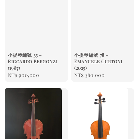
小提琴編號 35－
小提琴編號 78－
Riccardo Bergonzi
Emanuele Curtoni
(1987)
(2025)
Regular
NT$ 900,000
Regular
NT$ 380,000
price
price