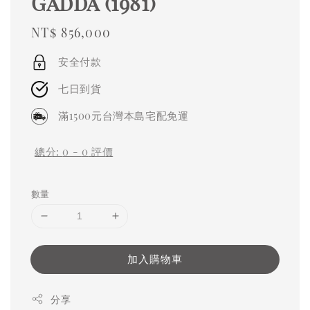
Gadda (1981)
Regular
NT$ 856,000
price
安全付款
七日到貨
滿1500元台灣本島宅配免運
總分:
0
-
0
評價
數量
加入購物車
分享