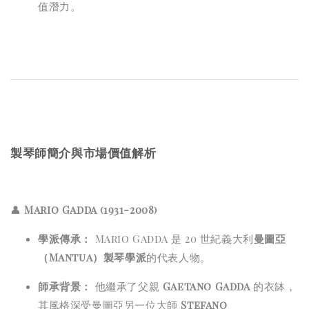
值潛力。
製琴師簡介與市場價值解析
👤
Mario Gadda (1931-2008)
學派傳承：
Mario Gadda 是 20 世紀義大利
曼圖亞
（Mantua）製琴學派
的代表人物。
師承背景：
他繼承了父親
Gaetano Gadda
的衣缽，
其風格深受曼圖亞另一位大師
Stefano