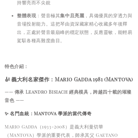
持響亮而不尖銳
整體表現
：聲音極其
集中且亮麗
，具備優異的穿透力與
音場投射能力。這把琴由資深藏家精心收藏多年後釋
出，正處於聲音最巔峰的穩定狀態，反應靈敏，能輕易
駕馭各種高難度曲目。
特色介紹：
🎻 義大利名家傑作：Mario Gadda 1981 (Mantova)
—— 傳承 Leandro Bisiach 經典模具，跨越四十載的璀璨
音色 ——
✨
名門血統：Mantova 學派的當代傳奇
Mario Gadda（1933-2008）是義大利曼切華
（Mantova）學派的重要代表，師承其父 Gaetano