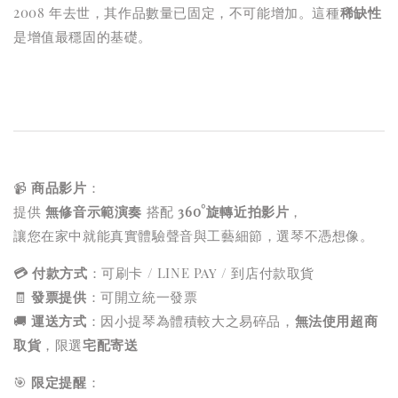
2008 年去世，其作品數量已固定，不可能增加。這種
稀缺性
是增值最穩固的基礎。
📹
商品影片
：
提供
無修音示範演奏
搭配
360°旋轉近拍影片
，
讓您在家中就能真實體驗聲音與工藝細節，選琴不憑想像。
💳 付款方式
：可刷卡 / LINE Pay / 到店付款取貨
🧾
發票提供
：可開立統一發票
🚚
運送方式
：因小提琴為體積較大之易碎品，
無法使用超商
取貨
，限選
宅配寄送
🎯
限定提醒
：