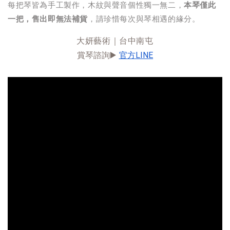
每把琴皆為手工製作，木紋與聲音個性獨一無二，
本琴僅此
一把，售出即無法補貨
，請珍惜每次與琴相遇的緣分。
大妍藝術｜台中南屯
賞琴諮詢▶️ 
官方LINE