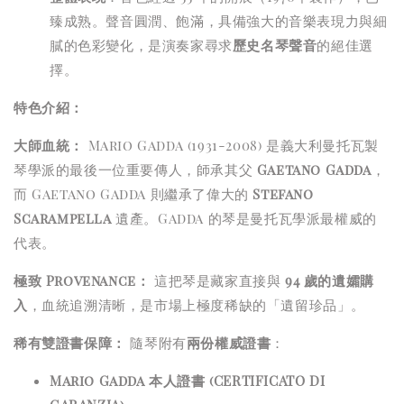
臻成熟。聲音圓潤、飽滿，具備強大的音樂表現力與細
膩的色彩變化，是演奏家尋求
歷史名琴聲音
的絕佳選
擇。
特色介紹：
大師血統：
Mario Gadda (1931-2008) 是義大利曼托瓦製
琴學派的最後一位重要傳人，師承其父
Gaetano Gadda
，
而 Gaetano Gadda 則繼承了偉大的
Stefano
Scarampella
遺產。Gadda 的琴是曼托瓦學派最權威的
代表。
極致 Provenance：
這把琴是藏家直接與
94 歲的遺孀購
入
，血統追溯清晰，是市場上極度稀缺的「遺留珍品」。
稀有雙證書保障：
隨琴附有
兩份權威證書
：
Mario Gadda 本人證書 (CERTIFICATO DI