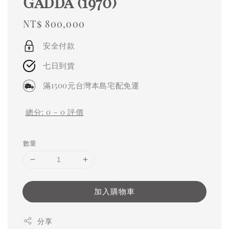
Gadda (1970)
Regular
NT$ 800,000
price
安全付款
七日到貨
滿1500元台灣本島宅配免運
總分:
0
-
0
評價
數量
加入購物車
分享