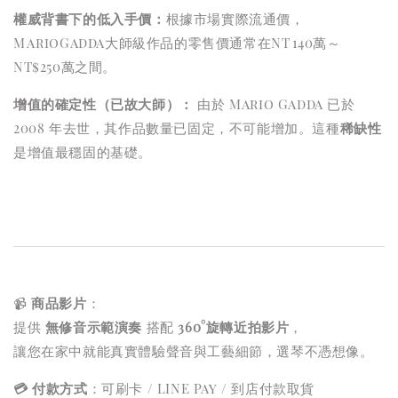
權威背書下的低入手價：
根據市場實際流通價，
M
a
r
ioGadda大師級作品的零售價通常在
NT
140萬～
NT$250萬之間。
增值的確定性（已故大師）：
由於 Mario Gadda 已於
2008 年去世，其作品數量已固定，不可能增加。這種
稀缺性
是增值最穩固的基礎。
📹
商品影片
：
提供
無修音示範演奏
搭配
360°旋轉近拍影片
，
讓您在家中就能真實體驗聲音與工藝細節，選琴不憑想像。
💳 付款方式
：可刷卡 / LINE Pay / 到店付款取貨