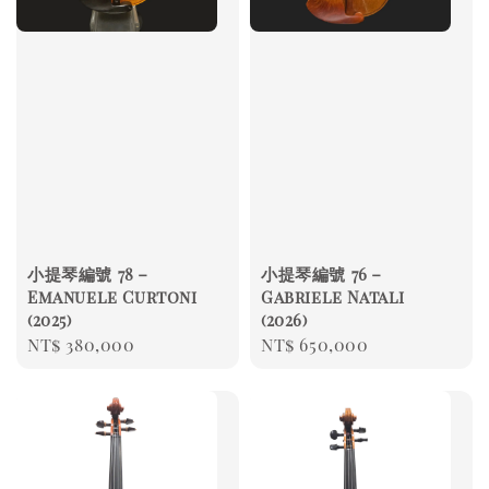
小提琴編號 78－
小提琴編號 76－
Emanuele Curtoni
Gabriele Natali
(2025)
(2026)
Regular
NT$ 380,000
Regular
NT$ 650,000
price
price