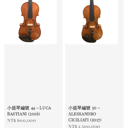
小提琴編號 44－Luca
小提琴編號 50－
Bastiani (2016)
Alessandro
Ciciliati (2017)
Regular
NT$ 600,000
Regular
NT$ 1,500,000
price