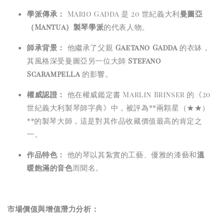
學派傳承：
Mario Gadda 是 20 世紀義大利
曼圖亞
（Mantua）製琴學派
的代表人物。
師承背景：
他繼承了父親
Gaetano Gadda
的衣缽，
其風格深受曼圖亞另一位大師
Stefano
Scarampella
的影響。
權威認證：
他在權威鑑定書 Marlin Brinser 的《20
世紀義大利製琴師字典》中，被評為**兩顆星（★★）
**的製琴大師，這是對其作品收藏價值最高的肯定之
一。
作品特色：
他的琴以其紮實的工藝、優雅的漆藝和
溫
暖飽滿的音色
而聞名。
市場價值與增值潛力分析：