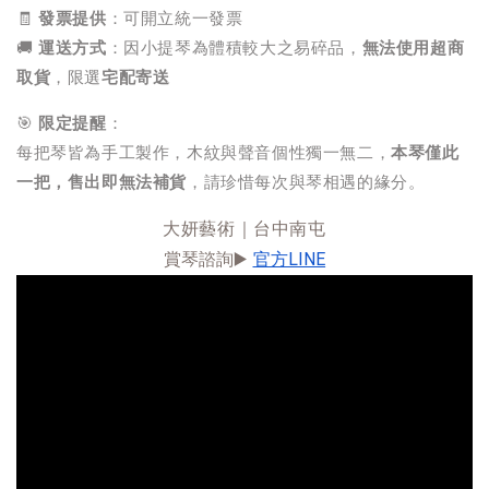
🧾
發票提供
：可開立統一發票
🚚
運送方式
：因小提琴為體積較大之易碎品，
無法使用超商
取貨
，限選
宅配寄送
🎯
限定提醒
：
每把琴皆為手工製作，木紋與聲音個性獨一無二，
本琴僅此
一把，售出即無法補貨
，請珍惜每次與琴相遇的緣分。
大妍藝術｜台中南屯
賞琴諮詢▶️ 
官方LINE