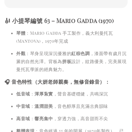
🎻 小提琴編號 63－Mario Gadda (1970)
琴體
：Mario Gadda 手工製作，義大利曼托瓦
(Mantova)，1970年完成
外觀
：琴身呈現深沉優雅的
紅棕色調
，漆面帶有歲月沉
澱的自然光澤。背板為
拼板
設計，紋路優美，完美展現
曼托瓦學派的經典魅力。
🎧 音色特性（大妍老師親奏，無修音錄音）：
低音域
：
渾厚紮實
，聲音基礎穩健，共鳴深沉
中音域
：
溫潤甜美
，音色醇厚且充滿古典韻味
高音域
：
響亮集中
，穿透力強，高音甜而不尖
整體表現
：音色經過 55 年的開展（1970年製作），已