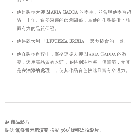
他是製琴大師
Maria Gadda
的學生，並曾與他學習超
過二十年。這份深厚的師承關係，為他的作品提供了強
而有力的品質保證。
他是義大利
「Liuteria Brixia」
製琴協會的一員。
他在製琴過程中，嚴格遵循大師 Maria Gadda 的教
導，選用高品質的木頭，並特別注重每一個細節，尤其
是在
油漆的處理
上，使其作品音色快速且富有穿透力。
📹
商品影片
：
提供
無修音示範演奏
搭配
360°旋轉近拍影片
，