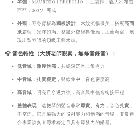
琴體
：Maurizio Preseglio 手工製作，義大利布雷
西亞，2025年完成
外觀
：琴身背板為
獨板設計
，木紋流暢優美，搭配
亮面
漆
處理，光澤飽滿。整體外觀經典優雅，工藝精湛，展
現出製琴師的頂級工藝水準。
🎧 音色特性（大妍老師親奏，無修音錄音）：
低音域
：
渾厚飽滿
，共鳴深沉且非常有力
中音域
：
扎實穩定
，聲線集中，音色密度高
高音域
：明亮且穿透力強，高音與中低音銜接平穩
整體表現
：這把琴的聲音非常
厚實、有力
，音色
扎實
，
不空泛。它具備強大的投射能力和飽滿的音場，非常適
合專業演奏者尋求穩定且具有爆發力的樂器。