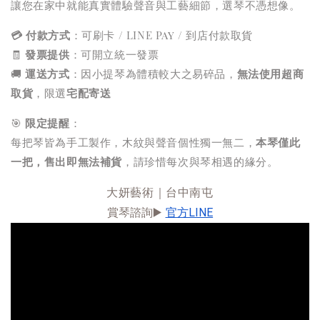
讓您在家中就能真實體驗聲音與工藝細節，選琴不憑想像。
💳 付款方式
：可刷卡 / LINE Pay / 到店付款取貨
🧾
發票提供
：可開立統一發票
🚚
運送方式
：因小提琴為體積較大之易碎品，
無法使用超商
取貨
，限選
宅配寄送
🎯
限定提醒
：
每把琴皆為手工製作，木紋與聲音個性獨一無二，
本琴僅此
一把，售出即無法補貨
，請珍惜每次與琴相遇的緣分。
大妍藝術｜台中南屯
賞琴諮詢▶️ 
官方LINE