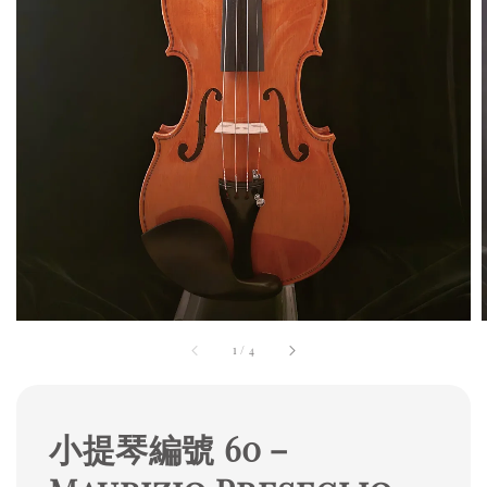
1
/
4
小提琴編號 60－