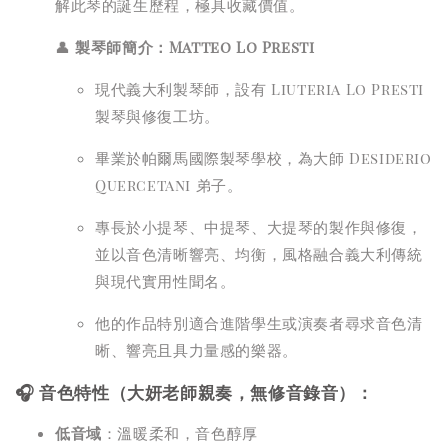
解此琴的誕生歷程，極具收藏價值。
👤
製琴師簡介：Matteo Lo Presti
現代義大利製琴師，設有 Liuteria Lo Presti
製琴與修復工坊。
畢業於帕爾馬國際製琴學校，為大師 Desiderio
Quercetani 弟子。
專長於小提琴、中提琴、大提琴的製作與修復，
並以音色清晰響亮、均衡，風格融合義大利傳統
與現代實用性聞名。
他的作品特別適合進階學生或演奏者尋求音色清
晰、響亮且具力量感的樂器。
🎧 音色特性（大妍老師親奏，無修音錄音）：
低音域
：溫暖柔和，音色醇厚