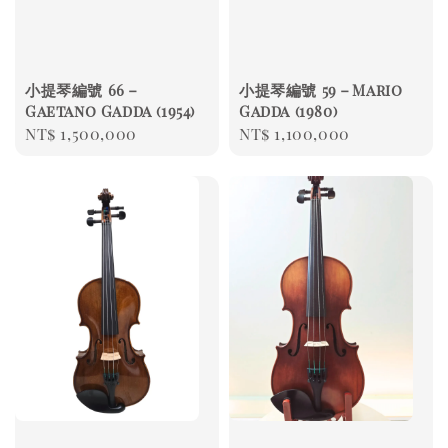
小提琴編號 66－
小提琴編號 59－Mario
Gaetano Gadda (1954)
Gadda (1980)
Regular
NT$ 1,500,000
Regular
NT$ 1,100,000
price
price