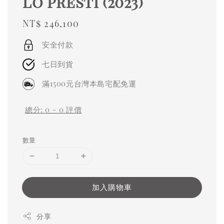
Lo Presti (2023)
Regular
NT$ 246,100
price
安全付款
七日到貨
滿1500元台灣本島宅配免運
總分:
0
-
0
評價
數量
加入購物車
分享