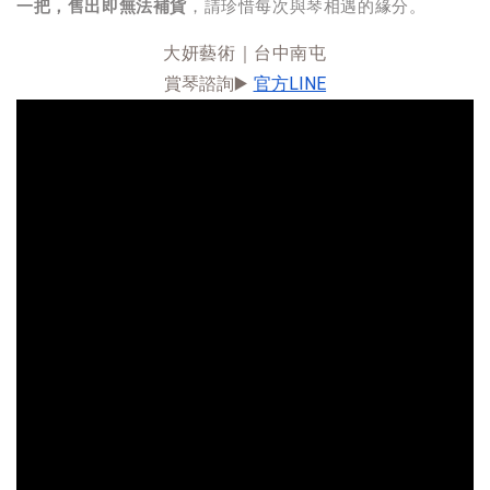
一把，售出即無法補貨
，請珍惜每次與琴相遇的緣分。
大妍藝術｜台中南屯
賞琴諮詢▶️ 
官方LINE