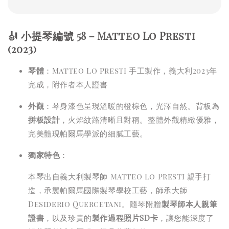
🎻 小提琴編號 58－Matteo Lo Presti
(2023)
琴體
：Matteo Lo Presti 手工製作，義大利2023年
完成，附作者本人證書
外觀
：琴身漆色呈現溫暖的橙棕色，光澤自然。背板為
拼板設計
，火焰紋路清晰且對稱。整體外觀精緻優雅，
完美體現帕爾馬學派的細膩工藝。
獨家特色
：
本琴出自義大利製琴師 Matteo Lo Presti 親手打
造，承襲帕爾馬國際製琴學校工藝，師承大師
Desiderio Quercetani。隨琴附贈
製琴師本人親筆
證書
，以及珍貴的
製作過程照片SD卡
，讓您能深度了