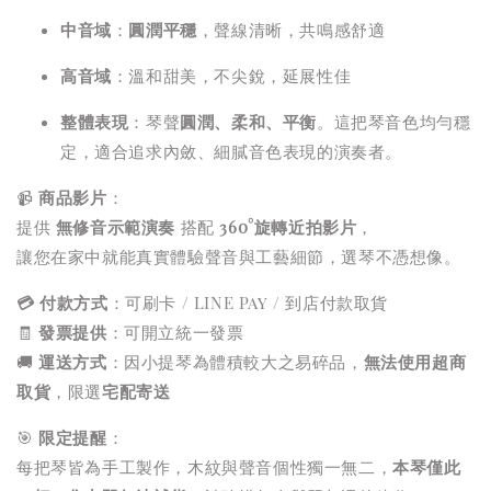
中音域
：
圓潤平穩
，聲線清晰，共鳴感舒適
高音域
：溫和甜美，不尖銳，延展性佳
整體表現
：琴聲
圓潤、柔和、平衡
。這把琴音色均勻穩
定，適合追求內斂、細膩音色表現的演奏者。
📹
商品影片
：
提供
無修音示範演奏
搭配
360°旋轉近拍影片
，
讓您在家中就能真實體驗聲音與工藝細節，選琴不憑想像。
💳 付款方式
：可刷卡 / LINE Pay / 到店付款取貨
🧾
發票提供
：可開立統一發票
🚚
運送方式
：因小提琴為體積較大之易碎品，
無法使用超商
取貨
，限選
宅配寄送
🎯
限定提醒
：
每把琴皆為手工製作，木紋與聲音個性獨一無二，
本琴僅此