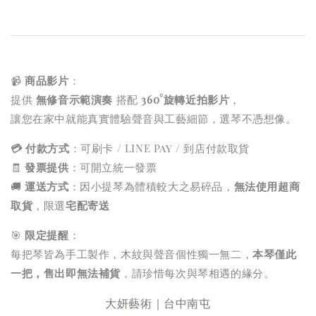
📹
商品影片
：
提供
無修音示範演奏
搭配
360°旋轉近拍影片
，
讓您在家中就能真實體驗聲音與工藝細節，選琴不憑想像。
💳 付款方式
：可刷卡 / LINE Pay / 到店付款取貨
🧾
發票提供
：可開立統一發票
🚚
運送方式
：因小提琴為體積較大之易碎品，
無法使用超商
取貨
，限選
宅配寄送
🎯
限定提醒
：
每把琴皆為手工製作，木紋與聲音個性獨一無二，
本琴僅此
一把，售出即無法補貨
，請珍惜每次與琴相遇的緣分。
大妍藝術｜台中南屯