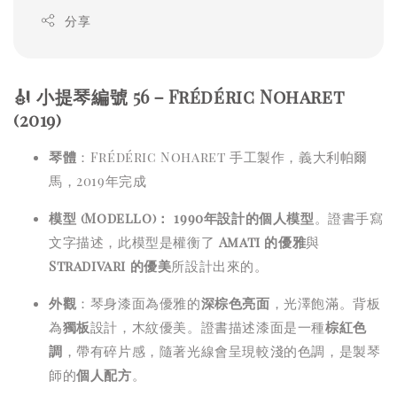
分享
🎻 小提琴編號 56－Frédéric Noharet
(2019)
琴體
：Frédéric Noharet 手工製作，義大利帕爾
馬，2019年完成
模型 (Modello)：
1990年設計的個人模型
。證書手寫
文字描述，此模型是權衡了
Amati 的優雅
與
Stradivari 的優美
所設計出來的。
外觀
：琴身漆面為優雅的
深棕色亮面
，光澤飽滿。背板
為
獨板
設計，木紋優美。證書描述漆面是一種
棕紅色
調
，帶有碎片感，隨著光線會呈現較淺的色調，是製琴
師的
個人配方
。