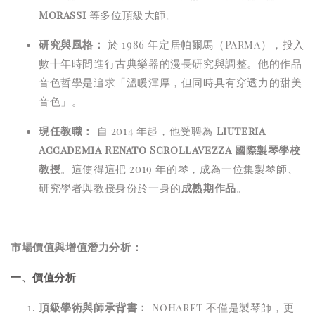
Morassi
等多位頂級大師。
研究與風格：
於 1986 年定居帕爾馬（Parma），投入
數十年時間進行古典樂器的漫長研究與調整。他的作品
音色哲學是追求「溫暖渾厚，但同時具有穿透力的甜美
音色」。
現任教職：
自 2014 年起，他受聘為
Liuteria
Accademia Renato Scrollavezza 國際製琴學校
教授
。這使得這把 2019 年的琴，成為一位集製琴師、
研究學者與教授身份於一身的
成熟期作品
。
市場價值與增值潛力分析：
一、價值分析
頂級學術與師承背書：
Noharet 不僅是製琴師，更