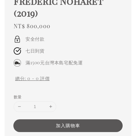
Frédéric Noharet
(2019)
Regular
NT$ 800,000
price
安全付款
七日到貨
滿1500元台灣本島宅配免運
總分:
0
-
0
評價
數量
加入購物車