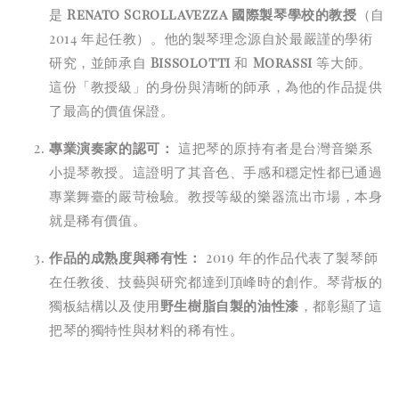
是
Renato Scrollavezza 國際製琴學校的教授
（自
2014 年起任教）。他的製琴理念源自於最嚴謹的學術
研究，並師承自
Bissolotti
和
Morassi
等大師。
這份「教授級」的身份與清晰的師承，為他的作品提供
了最高的價值保證。
專業演奏家的認可：
這把琴的原持有者是台灣音樂系
小提琴教授。這證明了其音色、手感和穩定性都已通過
專業舞臺的嚴苛檢驗。教授等級的樂器流出市場，本身
就是稀有價值。
作品的成熟度與稀有性：
2019 年的作品代表了製琴師
在任教後、技藝與研究都達到頂峰時的創作。琴背板的
獨板結構以及使用
野生樹脂自製的油性漆
，都彰顯了這
把琴的獨特性與材料的稀有性。