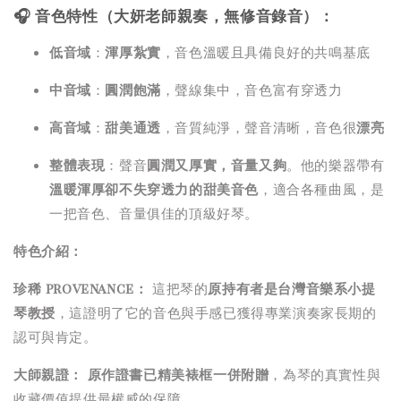
🎧 音色特性（大妍老師親奏，無修音錄音）：
低音域
：
渾厚紮實
，音色溫暖且具備良好的共鳴基底
中音域
：
圓潤飽滿
，聲線集中，音色富有穿透力
高音域
：
甜美通透
，音質純淨，聲音清晰，音色很
漂亮
整體表現
：聲音
圓潤又厚實，音量又夠
。他的樂器帶有
溫暖渾厚卻不失穿透力的甜美音色
，適合各種曲風，是
一把音色、音量俱佳的頂級好琴。
特色介紹：
珍稀 provenance：
這把琴的
原持有者是台灣音樂系小提
琴教授
，這證明了它的音色與手感已獲得專業演奏家長期的
認可與肯定。
大師親證：
原作證書已精美裱框一併附贈
，為琴的真實性與
收藏價值提供最權威的保障。