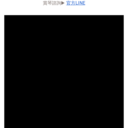
賞琴諮詢▶️ 
官方LINE