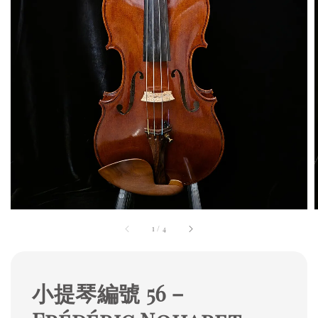
1
/
4
小提琴編號 56－