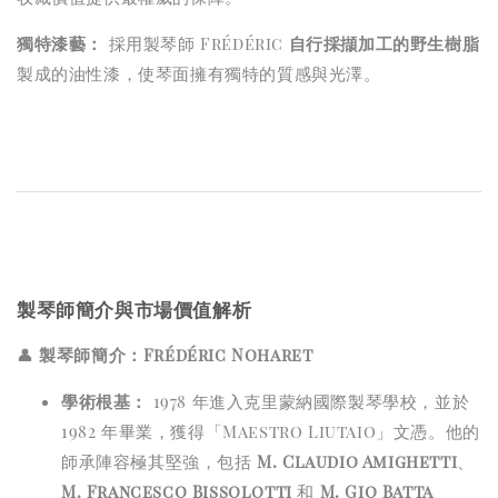
獨特漆藝：
採用製琴師 Frédéric
自行採擷加工的野生樹脂
製成的油性漆，使琴面擁有獨特的質感與光澤。
製琴師簡介與市場價值解析
👤
製琴師簡介：
Frédéric Noharet
學術根基：
1978 年進入克里蒙納國際製琴學校，並於
1982 年畢業，獲得「Maestro Liutaio」文憑。他的
師承陣容極其堅強，包括
M. Claudio Amighetti
、
M. Francesco Bissolotti
和
M. Gio Batta