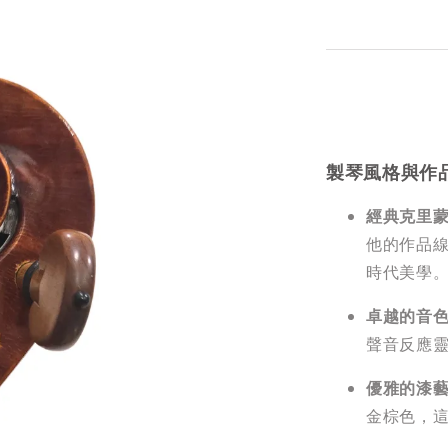
製琴風格與作
經典克里
他的作品
時代美學
卓越的音
聲音反應
優雅的漆
金棕色，