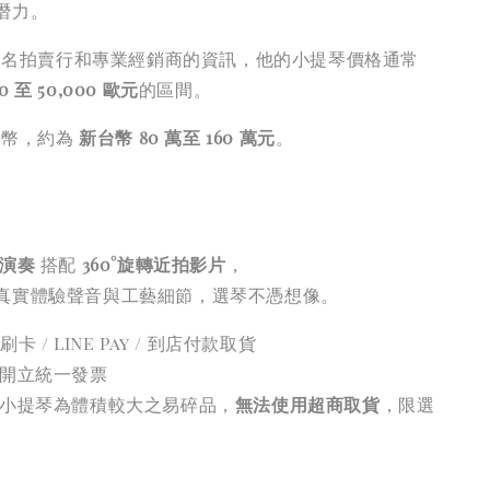
潛力。
知名拍賣行和專業經銷商的資訊，他的小提琴價格通常
00 至 50,000 歐元
的區間。
台幣，約為
新台幣 80 萬至 160 萬元
。
演奏
搭配
360°旋轉近拍影片
，
真實體驗聲音與工藝細節，選琴不憑想像。
刷卡 / LINE Pay / 到店付款取貨
開立統一發票
小提琴為體積較大之易碎品，
無法使用超商取貨
，限選