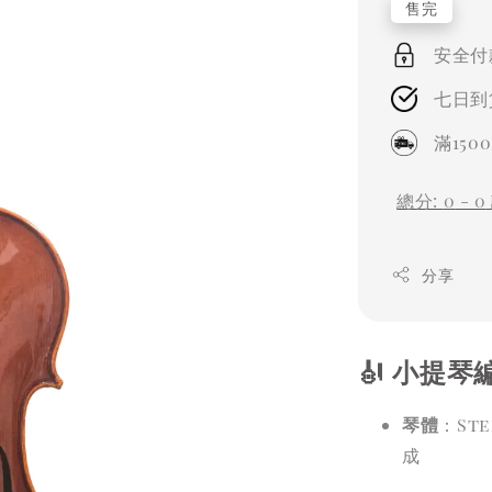
售完
安全付
七日到
滿15
總分:
0
-
0
分享
🎻 小提琴編號
琴體
：St
成