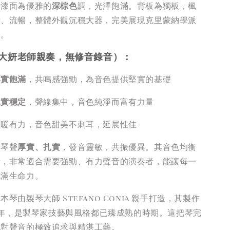
身漆面為優雅的
深棕色
調，光澤飽滿。背板為獨板，楓
晰、流暢，整體外觀沉穩大器，完美展現克里蒙納學派
範。
（大妍老師親奏，無修音錄音）：
厚實飽滿
，共鳴感強勁，為音色提供堅實的基礎
扎實穩定
，聲線集中，音色純淨而富有力量
溫暖有力，音色甜美不刺耳，延展性佳
：琴聲
厚實、扎實
，發音靈敏，共振優異。其音色均衡
量，非常適合需要強勁、有力聲音的演奏者，能讓每一
充滿生命力。
：
本琴由製琴大師 Stefano Conia 親手打造，其製作
06年，是製琴家技藝與風格都已臻成熟的時期。這把琴完
他對聲音的極致追求與精湛工藝。