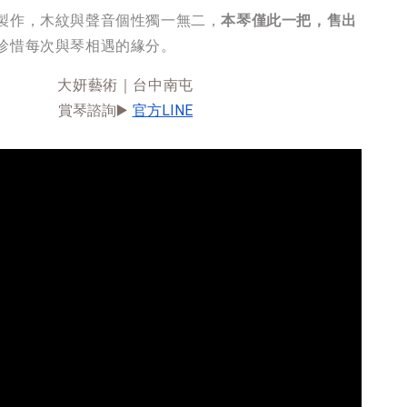
製作，木紋與聲音個性獨一無二，
本琴僅此一把，售出
珍惜每次與琴相遇的緣分。
大妍藝術｜台中南屯
賞琴諮詢▶️ 
官方LINE