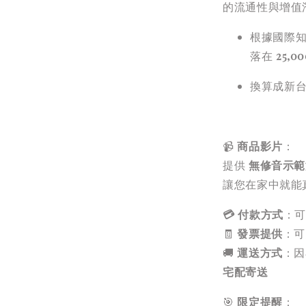
的流通性與增值
根據國際
落在
25,0
換算成新
📹
商品影片
：
提供
無修音示範
讓您在家中就能
💳 付款方式
：可
🧾
發票提供
：可
🚚
運送方式
：因
宅配寄送
🎯
限定提醒
：