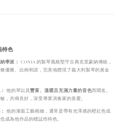
品特色
蒙納學派：
Conia 的製琴風格堅守古典克里蒙納傳統，
線條優雅、比例和諧，完美地體現了義大利製琴的黃金
。
色：
他的琴以其
豐富、溫暖且充滿力量的音色
而聞名。
靈敏，共鳴良好，深受專業演奏家的喜愛。
藝：
他的漆面工藝精緻，通常是帶有光澤感的橙紅色或
這也成為他作品的標誌性特色。