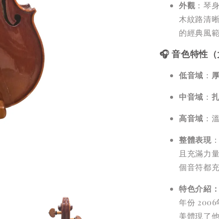
外觀
：琴
木紋路清
的經典風
🎧 音色特性
低音域
：
中音域
：
高音域
：
整體表現
且充滿力
個音符都
特色介紹
年份 20
美體現了