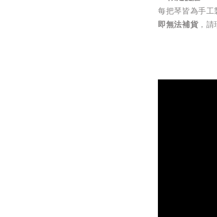
每把琴皆為手工
即無法補貨
，請