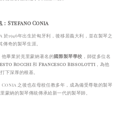
Stefano Conia
onia 於1946年出生於匈牙利，後移居義大利，並在製琴之
其傳奇的製琴生涯。
：
他畢業於克里蒙納著名的
國際製琴學校
，師從多位名
esto Rocchi
和
Francesco Bissolotti
，為他
藝打下深厚的根基。
：
Conia 之後也在母校任教多年，成為備受尊敬的製琴
克里蒙納的製琴傳統傳承給新一代的製琴師。