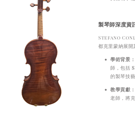
製琴師深度資訊：
Stefano C
都克里蒙納展開
學術背景
師，包括
S
的製琴技
教學貢獻
老師，將