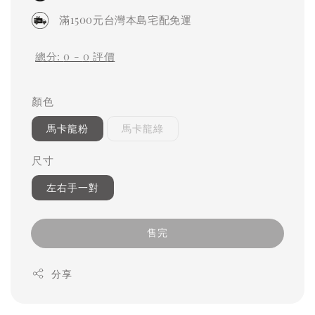
滿1500元台灣本島宅配免運
總分:
0
-
0
評價
顏色
馬卡龍粉
馬卡龍綠
尺寸
左右手一對
售完
分享