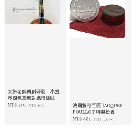
大妍老師獨創研發｜小提
琴四色直覺對應指板貼
Sale
NT$ 150
Regular
NT$ 200
法國製弓巨匠 Jacques
price
price
Poullot 特製松香
Sale
NT$ 880
Regular
NT$ 1,000
price
price