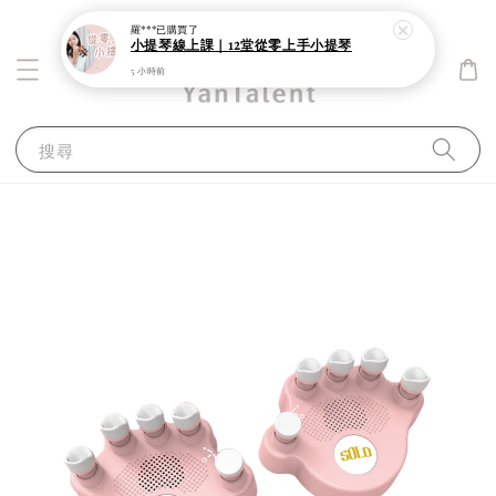
羅***
已購買了
小提琴線上課｜12堂從零上手小提琴
5 小時前
搜尋