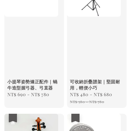
小提琴姿勢矯正配件｜蝸
可收納折疊譜架｜堅固耐
牛造型握弓器、弓直器
用，輕便小巧
Regular
NT$ 690
-
NT$ 780
Sale
NT$ 480
-
NT$ 680
Regul
price
price
price
NT$ 580
-
NT$ 780
優惠
優惠