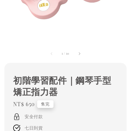
1
/
10
初階學習配件｜鋼琴手型
矯正指力器
Regular
NT$ 650
售完
price
安全付款
七日到貨