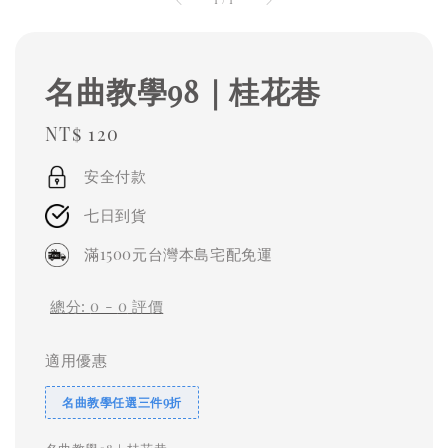
名曲教學98｜桂花巷
Regular
NT$ 120
price
安全付款
七日到貨
滿1500元台灣本島宅配免運
總分:
0
-
0
評價
適用優惠
名曲教學任選三件9折