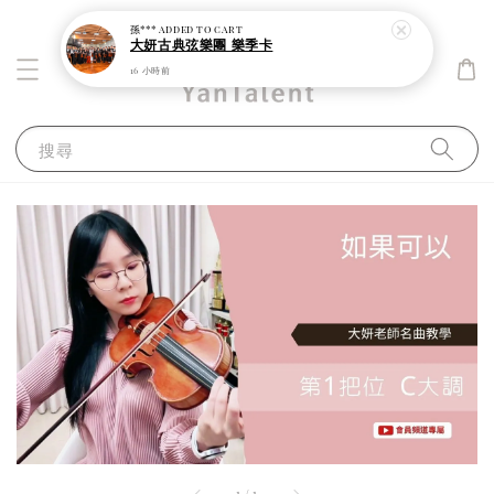
孫***
added to cart
大妍古典弦樂團 樂季卡
16 小時前
搜尋
1
/
1