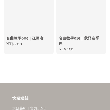
名曲教學009｜孤勇者
名曲教學019｜我只在乎
你
Regular
NT$ 200
Regular
NT$ 150
price
price
快速連結
大妍藝術｜官方LINE