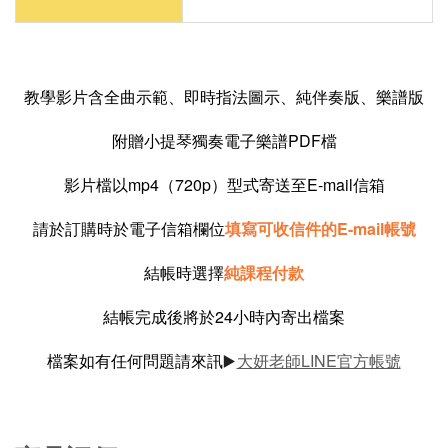
教學影片含全曲示範、即時指法圖示、純伴奏版、樂譜版
附贈小提琴獨奏電子樂譜PDF檔
影片檔以mp4（720p）型式寄送至E-mail信箱
請於訂購時於電子信箱欄位
填寫可收信件的E-mail帳號
結帳時選擇
純課程付款
結帳完成後將於24小時內寄出檔案
檔案如有任何問題請來訊
大妍老師LINE官方帳號
▶️