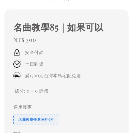
名曲教學85｜如果可以
Regular
NT$ 300
price
安全付款
七日到貨
滿1500元台灣本島宅配免運
總分:
0
-
0
評價
適用優惠
名曲教學任選三件9折