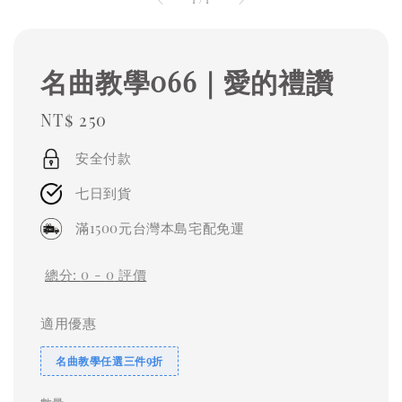
名曲教學066｜愛的禮讚
Regular
NT$ 250
price
安全付款
七日到貨
滿1500元台灣本島宅配免運
總分:
0
-
0
評價
適用優惠
名曲教學任選三件9折