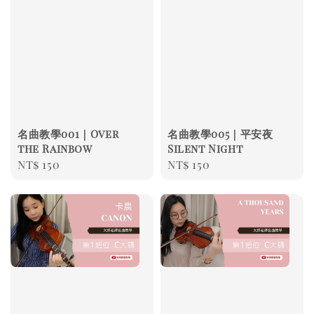
名曲教學001｜Over
名曲教學005｜平安夜
the Rainbow
Silent Night
Regular
NT$ 150
Regular
NT$ 150
price
price