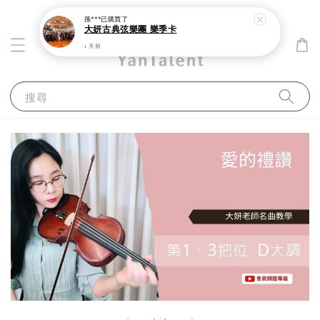
孫***
已購買了
大妍古典弦樂團 樂季卡
1 天前
搜尋
1
/
1