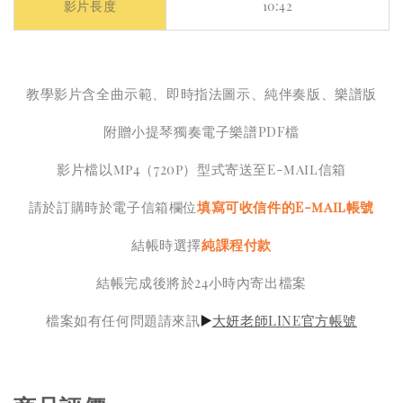
影片長度
10:42
教學影片含全曲示範、即時指法圖示、純伴奏版、樂譜版
附贈小提琴獨奏電子樂譜PDF檔
影片檔以mp4（720p）型式寄送至E-mail信箱
請於訂購時於電子信箱欄位
填寫可收信件的E-mail帳號
結帳時選擇
純課程付款
結帳完成後將於24小時內寄出檔案
檔案如有任何問題請來訊
大妍老師LINE官方帳號
▶️