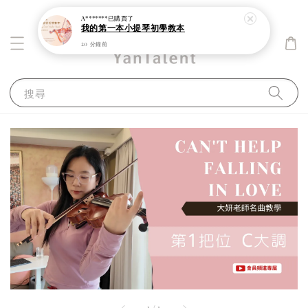
A*******
已購買了
我的第一本小提琴初學教本
20 分鐘前
搜尋
1
/
1