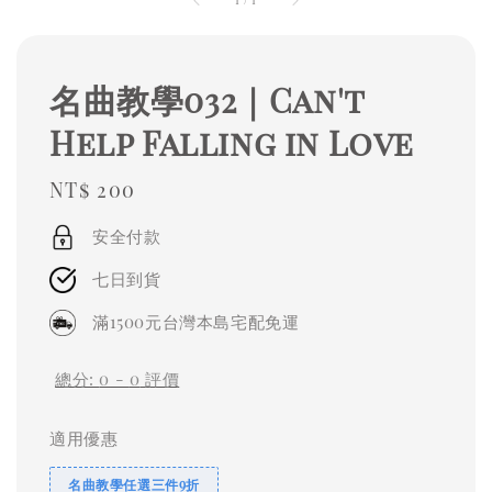
名曲教學032｜Can't
Help Falling in Love
Regular
NT$ 200
price
安全付款
七日到貨
滿1500元台灣本島宅配免運
總分:
0
-
0
評價
適用優惠
名曲教學任選三件9折