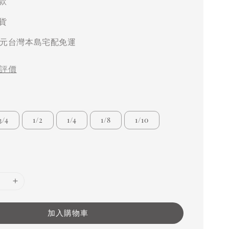
款
貨
00元台灣本島宅配免運
評價
3/4
1/2
1/4
1/8
1/10
加入購物車