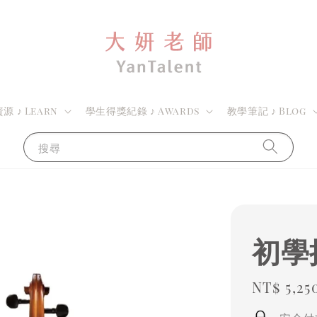
 ♪ Learn
學生得獎紀錄 ♪ Awards
教學筆記 ♪ Blog
搜尋
初學
Regula
NT$ 5,25
price