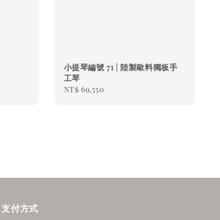
小提琴編號 71 | 陸製歐料獨板手
工琴
Regular
NT$ 69,550
price
支付方式