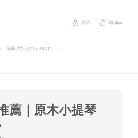
登入
購物車
關於大妍老師 ♪ About
推薦｜原木小提琴
r
0