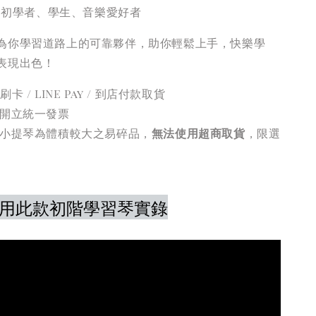
：初學者、學生、音樂愛好者
為你學習道路上的可靠夥伴，助你輕鬆上手，快樂學
表現出色！
刷卡 / LINE Pay / 到店付款取貨
開立統一發票
小提琴為體積較大之易碎品，
無法使用超商取貨
，限選
用此款初階學習琴實錄