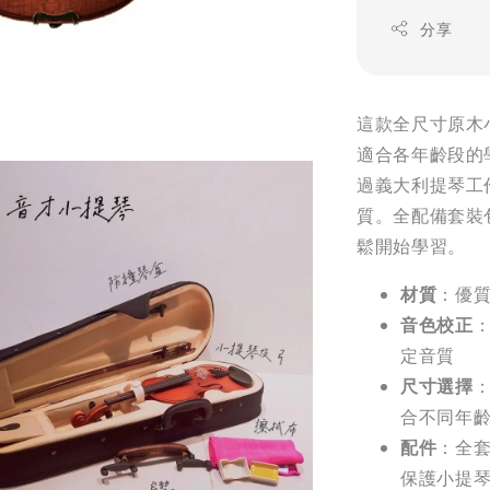
分享
這款全尺寸原木小
適合各年齡段的
過義大利提琴工
質。全配備套裝
鬆開始學習。
材質
：優
音色校正
定音質
尺寸選擇
：
合不同年
配件
：全
保護小提