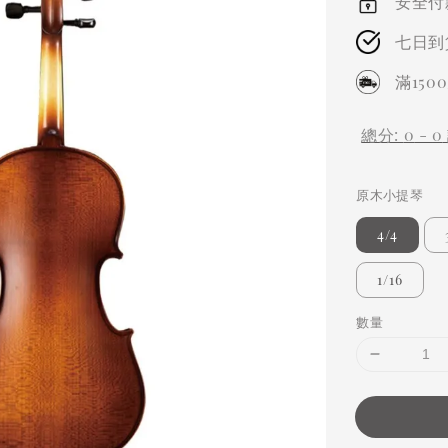
安全付
七日到
滿15
總分:
0
-
0
原木小提琴
4/4
1/16
數量