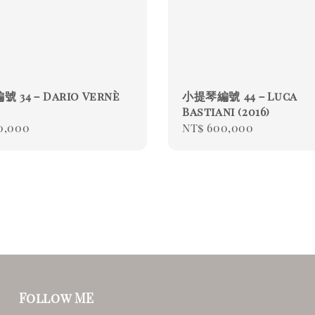
 34－Dario Vernè
小提琴編號 44－Luca
Bastiani (2016)
ar
0,000
Regular
NT$ 600,000
price
Follow ME