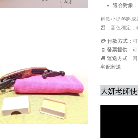
適合對象
這款小提琴將成
習，音色穩定，
💳 付款方式
：可
🧾
發票提供
：可
🚚
運送方式
：因
宅配寄送
大妍老師使