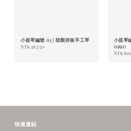
小提琴編號 03 | 陸製拼板手工琴
小提琴編號
(1991)
Regular
NT$ 36,750
Regul
NT$ 60
price
price
快速連結