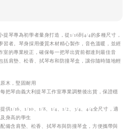
提琴專為初學者量身打造，從1/16到4/4的多種尺寸，
學習者。琴身採用優質木材精心製作，音色溫暖，並經
作室的專業校正，確保每一把琴出貨前都達到最佳音
包括肩墊、松香、拭琴布和防撞琴盒，讓你隨時隨地輕
質原木，堅固耐用
：每把琴由義大利提琴工作室專業調整後出貨，保證穩
提供1/16、1/10、1/8、1/4、1/2、3/4、4/4全尺寸，適
齡及身高的學生
套配備含肩墊、松香、拭琴布與防撞琴盒，方便攜帶與
琴