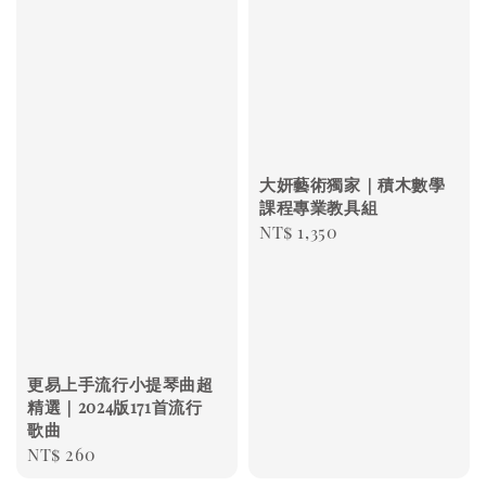
大妍藝術獨家｜積木數學
課程專業教具組
Regular
NT$ 1,350
price
更易上手流行小提琴曲超
精選｜2024版171首流行
歌曲
Regular
NT$ 260
price