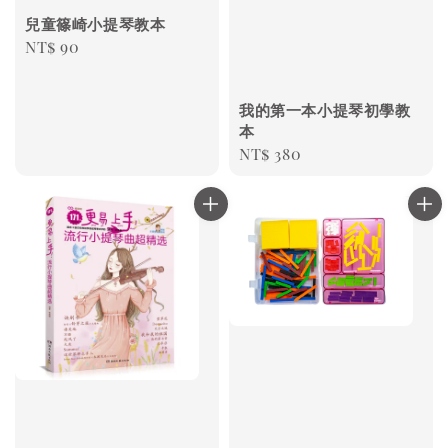
兒童篠崎小提琴教本
Regular
NT$ 90
price
我的第一本小提琴初學教
本
Regular
NT$ 380
price