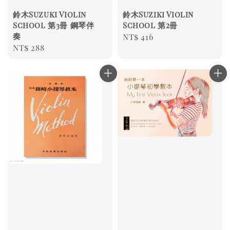
鈴木Suzuki Violin
鈴木Suziki Violin
School 第3冊 鋼琴伴
School 第2冊
奏
Regular
NT$ 416
Regular
NT$ 288
price
price