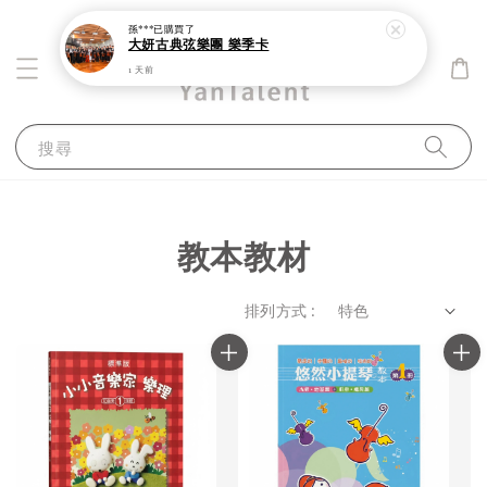
孫***
已購買了
大妍古典弦樂團 樂季卡
1 天前
搜尋
教本教材
排列方式 :