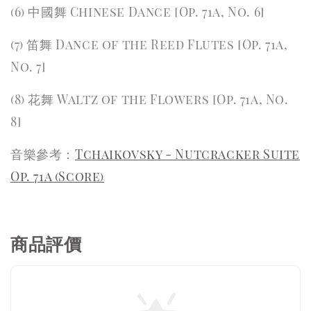
(6) 中國舞 Chinese Dance [Op. 71a, No. 6]
(7) 笛舞 Dance of the Reed Flutes [Op. 71a,
No. 7]
(8) 花舞 Waltz of the Flowers [Op. 71a, No.
8]
音樂參考：
Tchaikovsky - Nutcracker Suite
Op. 71a (Score)
商品評價