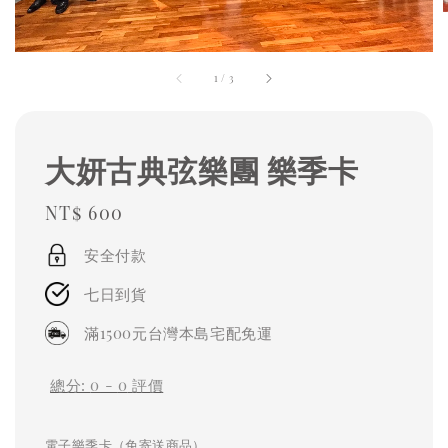
1
/
3
大妍古典弦樂團 樂季卡
Regular
NT$ 600
price
安全付款
七日到貨
滿1500元台灣本島宅配免運
總分:
0
-
0
評價
電子樂季卡（免寄送商品）