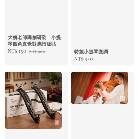
大妍老師獨創研發｜小提
琴四色直覺對應指板貼
Sale
NT$ 150
Regular
NT$ 200
特製小提琴微調
price
price
Regular
NT$ 550
price