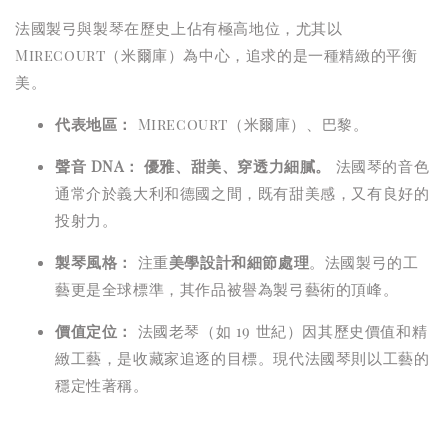
法國製弓與製琴在歷史上佔有極高地位，尤其以
Mirecourt（米爾庫）為中心，追求的是一種精緻的平衡
美。
代表地區：
Mirecourt（米爾庫）、巴黎。
聲音 DNA：
優雅、甜美、穿透力細膩。
法國琴的音色
通常介於義大利和德國之間，既有甜美感，又有良好的
投射力。
製琴風格：
注重
美學設計和細節處理
。法國製弓的工
藝更是全球標準，其作品被譽為製弓藝術的頂峰。
價值定位：
法國老琴（如 19 世紀）因其歷史價值和精
緻工藝，是收藏家追逐的目標。現代法國琴則以工藝的
穩定性著稱。