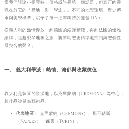
當我們談論小提琴時，價格或許是第一個話題，但真正的靈
魂在於它的「產地」與「學派」。不同的地理環境、歷史傳
承與美學標準，賦予了每一把琴獨特的聲音 DNA。
從義大利的熱情奔放，到德國的嚴謹精確，再到法國的優雅
細膩，這趟製琴地圖之旅，將幫助您更精準地找到與您個性
最契合的聲音。
一、 義大利學派：熱情、濃郁與收藏價值
義大利是製琴的發源地，以克里蒙納（Cremona）為中心，
其作品被譽為藝術品。
代表地區：
克里蒙納（Cremona）、那不勒斯
（Naples）、都靈（Turin）。