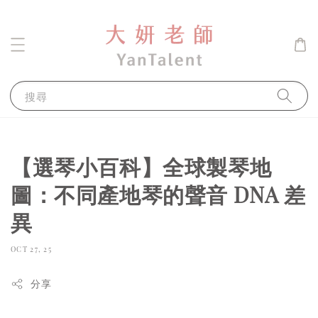
搜尋
【選琴小百科】全球製琴地
圖：不同產地琴的聲音 DNA 差
異
OCT 27, 25
分享