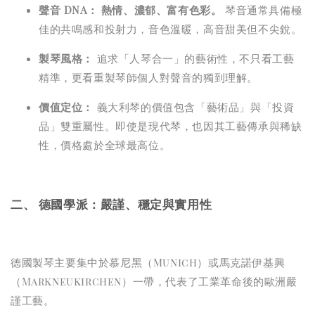
聲音 DNA：
熱情、濃郁、富有色彩。
琴音通常具備極
佳的共鳴感和投射力，音色溫暖，高音甜美但不尖銳。
製琴風格：
追求「人琴合一」的藝術性，不只看工藝
精準，更看重製琴師個人對聲音的獨到理解。
價值定位：
義大利琴的價值包含「藝術品」與「投資
品」雙重屬性。即使是現代琴，也因其工藝傳承與稀缺
性，價格處於全球最高位。
二、 德國學派：嚴謹、穩定與實用性
德國製琴主要集中於慕尼黑（Munich）或馬克諾伊基興
（Markneukirchen）一帶，代表了工業革命後的歐洲嚴
謹工藝。