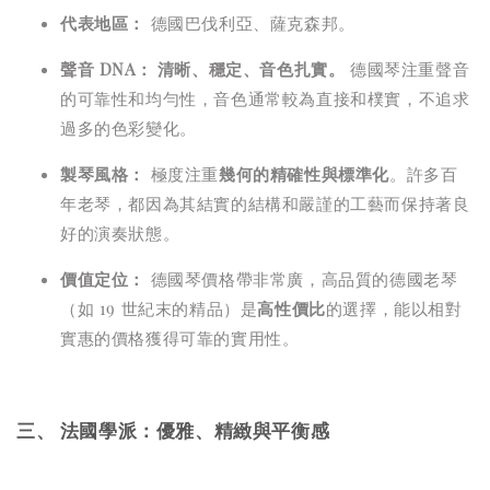
代表地區：
德國巴伐利亞、薩克森邦。
聲音 DNA：
清晰、穩定、音色扎實。
德國琴注重聲音
的可靠性和均勻性，音色通常較為直接和樸實，不追求
過多的色彩變化。
製琴風格：
極度注重
幾何的精確性與標準化
。許多百
年老琴，都因為其結實的結構和嚴謹的工藝而保持著良
好的演奏狀態。
價值定位：
德國琴價格帶非常廣，高品質的德國老琴
（如 19 世紀末的精品）是
高性價比
的選擇，能以相對
實惠的價格獲得可靠的實用性。
三、 法國學派：優雅、精緻與平衡感