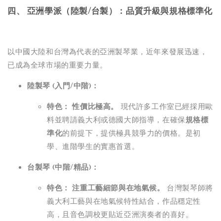
四、 亞洲學派（陸製/台製）：品質升級與規格標準化
以中國大陸和台灣為代表的亞洲製琴業，近年來發展迅速，
已成為全球市場的重要力量。
陸製琴 (入門/中階)：
特色：
性價比極高。
現代許多工作室已經採用歐
料並聘請義大利或德國大師指導，在確保
規格標
準化
的前提下，提供極具競爭力的價格。是初
學、進階學生的實惠首選。
台製琴 (中階/精品)：
特色：
注重工藝細節與在地氣候。
台灣製琴師將
義大利工藝與在地氣候特性結合，作品穩定性
高，且音色調校更貼近亞洲演奏者的喜好。