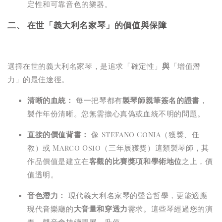
定性和可靠音色的樂器。
二、 在世「義大利名家琴」的價值與保障
選擇在世的義大利名家琴，是追求「確定性」
與
「增值潛
力」的最佳途徑。
清晰的血統：
每一把琴都有
製琴師親筆簽名的證書
，
製作年份清晰。您無需擔心真偽或血統不明的問題。
直接的價值背書：
像 Stefano Conia（獲獎、任
教）或 Marco Osio（三年展獲獎）這類製琴師，其
作品價值是建立在
客觀的比賽獎項和學術地位
之上，價
值透明。
音色潛力：
現代義大利名家琴的聲音哲學，更能適應
現代音樂廳的
大音量和穿透力
需求。這些琴經過您的演
奏，聲音會持續開展、升值。