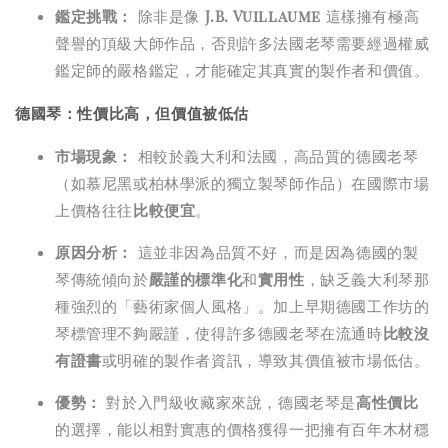
鑑定挑戰：
除非是像
J.B. Vuillaume
這樣擁有極高
聲譽的頂級大師作品，否則許多法國老琴需要經過權威
鑑定師的嚴格鑑定，才能確定其真實的製作者和價值。
德國琴：性價比高，但價值被低估
市場現象：
相較於義大利和法國，高品質的德國老琴
（如慕尼黑或柏林學派的獨立製琴師作品）在國際市場
上價格往往
比較便宜
。
原因分析：
這並非因為品質不好，而是因為德國的製
琴傳統傾向於
嚴謹的標準化
和
實用性
，缺乏義大利琴那
種強烈的「藝術家個人風格」。加上早期德國工作坊的
琴標管理不夠嚴謹，使得許多德國老琴在流通時
比較沒
有證書
或明確的製作者資訊，導致其價值被市場低估。
優勢：
對於入門級收藏家來說，德國老琴是
高性價比
的選擇，能以相對實惠的價格獲得一把擁有百年木材穩