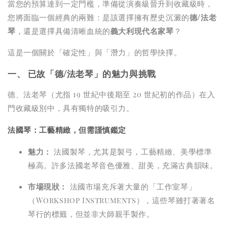
當您的預算達到一定門檻，準備從演奏級晉升到收藏級時，
您將面臨一個經典的兩難：是該選擇擁有歷史沉澱的
德/法老
琴
，還是選擇具備清晰血統的
義大利現代名家琴
？
這是一個關於「確定性」與「潛力」的哲學抉擇。
一、 已故「德/法老琴」的魅力與挑戰
德、法老琴（尤指 19 世紀中後期至 20 世紀初的作品）在入
門收藏級別中，具有獨特的吸引力。
法國琴：工藝精緻，但需謹慎鑑定
魅力：
法國製琴，尤其是製弓，工藝精緻、美學標準
極高。許多法國老琴音色優雅、甜美，充滿古典韻味。
市場現狀：
法國市場充斥著大量的「工作室琴」
（Workshop Instruments），這些琴雖打著著名
琴行的標籤，但並非大師親手製作。