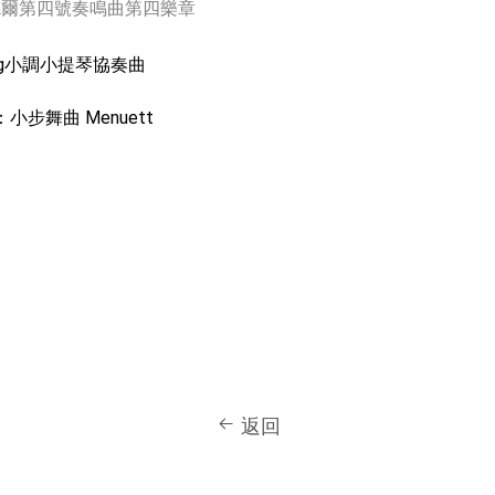
：韓德爾第四號奏鳴曲第四樂章
di：g小調小提琴協奏曲
t：小步舞曲 Menuett
返回