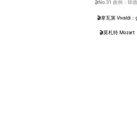
🎬No.31 曲例
🎬韋瓦第 Vival
🎬莫札特 Mozar