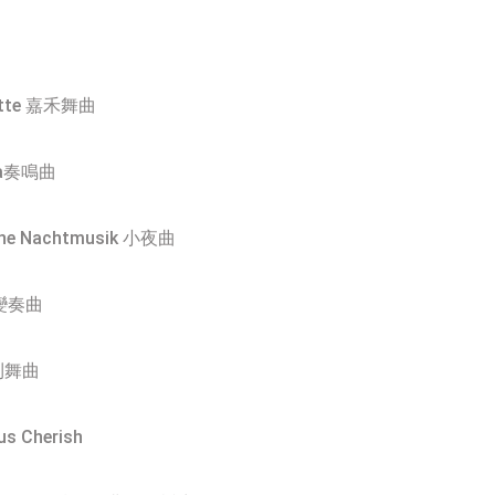
votte 嘉禾舞曲
ata奏鳴曲
leine Nachtmusik 小夜曲
曲
號變奏曲
曲
牙利舞曲
us Cherish
)