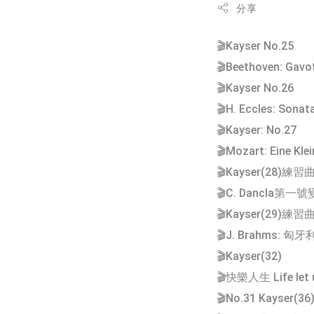
分享
🎬Kayser No.25
🎬Beethoven: Ga
🎬Kayser No.26
🎬H. Eccles: Son
🎬Kayser: No.27
🎬Mozart: Eine K
🎬Kayser(28)練習
🎬C. Dancla第一
🎬Kayser(29)練習
🎬J. Brahms: 匈
🎬Kayser(32)
🎬快樂人生 Life let 
🎬No.31 Kayser(36