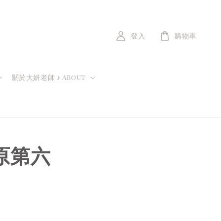
登入
購物車
關於大妍老師 ♪ About
原第六