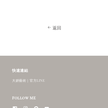
返回
快速連結
大妍藝術｜官方LINE
Follow ME