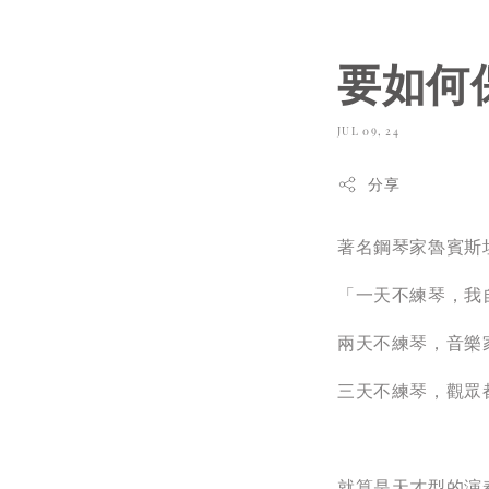
要如何
JUL 09, 24
分享
著名鋼琴家魯賓斯
「一天不練琴，我
兩天不練琴，音樂
三天不練琴，觀眾
就算是天才型的演