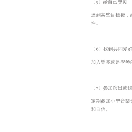
〔5〕給自己獎勵
達到某些目標後，
性。
〔6〕找到共同愛
加入樂團或是學琴
〔7〕參加演出或
定期參加小型音樂
和自信。