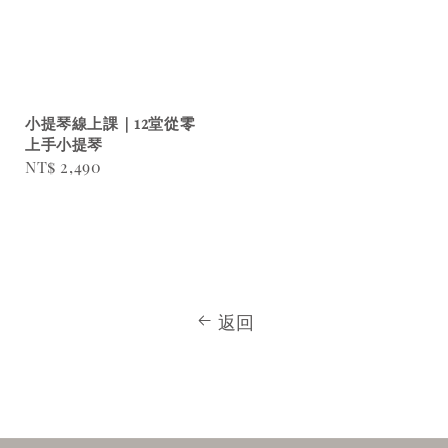
小提琴線上課｜12堂從零
上手小提琴
Regular
NT$ 2,490
price
返回