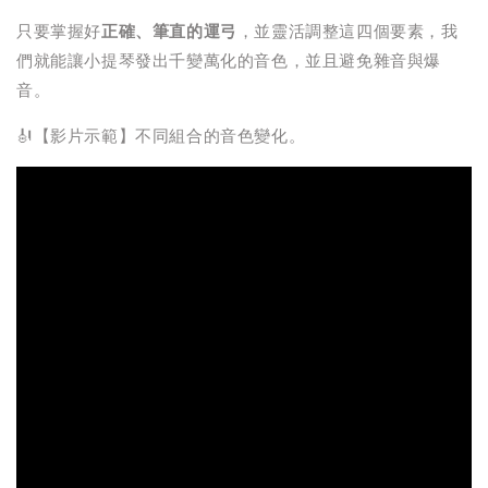
只要掌握好
正確、筆直的運弓
，並靈活調整這四個要素，我
們就能讓小提琴發出千變萬化的音色，並且避免雜音與爆
音。
🎻【影片示範】不同組合的音色變化。